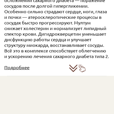
осложнений сахарного диабета — поражение
сосудов после долгой гипергликемии.
Доставка
Особенно сильно страдают сердце, ноги, глаза
и почки — атеросклеротические процессы в
сосудах быстро прогрессируют. Мултум
снижает холестерин и нормализует липидный
спектор крови. Дигидрокверцетин уменьшает
дисфункцию работы сердца и улучшает
структуру миокарда, восстанавливает сосуды.
Всё это в комплексе способствует облегчению
и ускорению лечения сахарного диабета типа 2.
Подробнее
Применение Мултума у больных сахарным диабетом
(типа 2) позволяет:
• Снизить инсулинорезистентность;
• Повысить секреторные возможности инсулярного
аппарата;